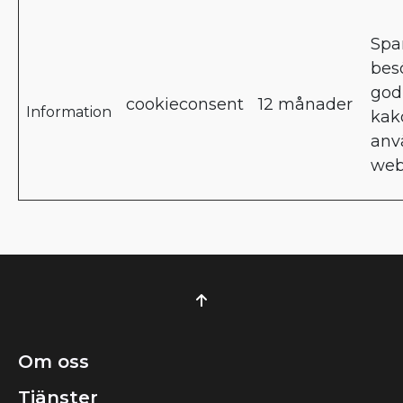
Spar
bes
god
cookieconsent
12 månader
Information
kak
anv
web
Om oss
Tjänster