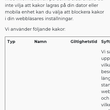
inte vilja att kakor lagras på din dator eller
mobila enhet kan du välja att blockera kakor
i din webbläsares inställningar.
Vi använder följande kakor:
Typ
Namn
Giltighetstid
Syf
Vi s
upp
vilk
bes
län
sta
web
och
vilk