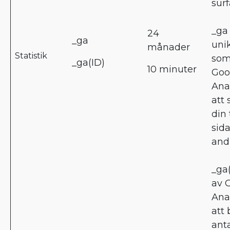
surf
_ga 
24
_ga
uni
månader
Statistik
som
_ga(ID)
10 minuter
Goo
Anal
att 
din t
sida
and
_ga(
av 
Anal
att
anta