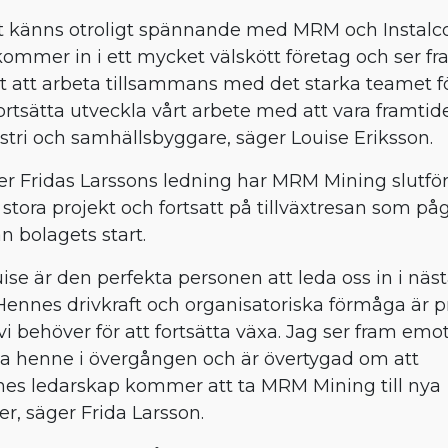
t känns otroligt spännande med MRM och Instalco
kommer in i ett mycket välskött företag och ser f
 att arbeta tillsammans med det starka teamet f
fortsätta utveckla vårt arbete med att vara framtid
stri och samhällsbyggare, säger Louise Eriksson.
r Fridas Larssons ledning har MRM Mining slutför
a stora projekt och fortsatt på tillväxtresan som på
n bolagets start.
uise är den perfekta personen att leda oss in i näs
 Hennes drivkraft och organisatoriska förmåga är p
vi behöver för att fortsätta växa. Jag ser fram emot
ta henne i övergången och är övertygad om att
es ledarskap kommer att ta MRM Mining till nya
er, säger Frida Larsson.