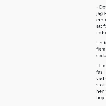
- De
jag 
emot
att 
indu
Unde
fler
seda
- Lo
fas.
vad 
stöt
henn
höjd