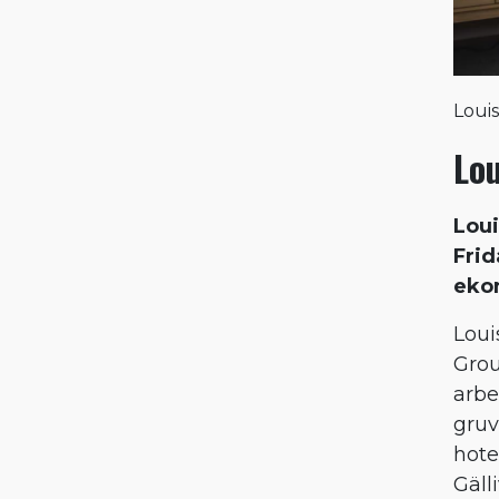
Louis
Lo
Loui
Frid
ekon
Loui
Grou
arbe
gruv
hote
Gälli