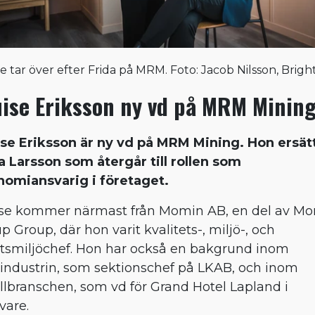
e tar över efter Frida på MRM. Foto: Jacob Nilsson, Brigh
uise Eriksson ny vd på MRM Minin
se Eriksson är ny vd på MRM Mining. Hon ersät
a Larsson som återgår till rollen som
omiansvarig i företaget.
se kommer närmast från Momin AB, en del av M
p Group, där hon varit kvalitets-, miljö-, och
tsmiljöchef. Hon har också en bakgrund inom
industrin, som sektionschef på LKAB, och inom
llbranschen, som vd för Grand Hotel Lapland i
vare.