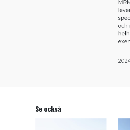
MRM 
leve
spec
och 
helh
exem
2024
Se också