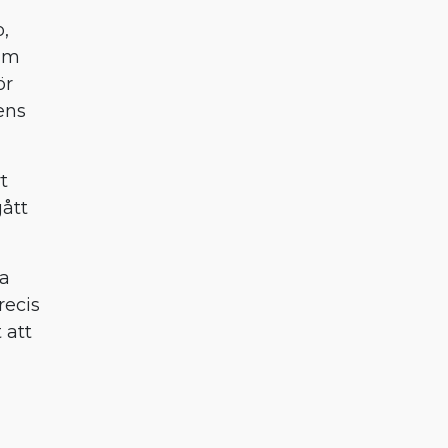
,
ram
ör
ens
t
gått
ta
recis
 att