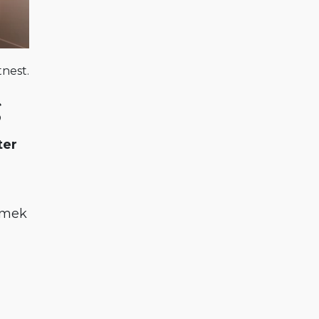
tnest.
g
ter
omek