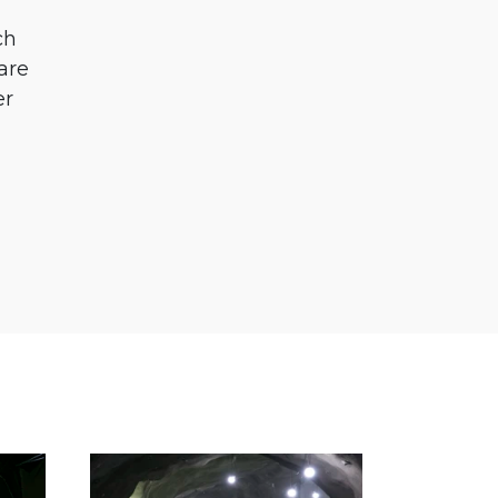
ch
are
er